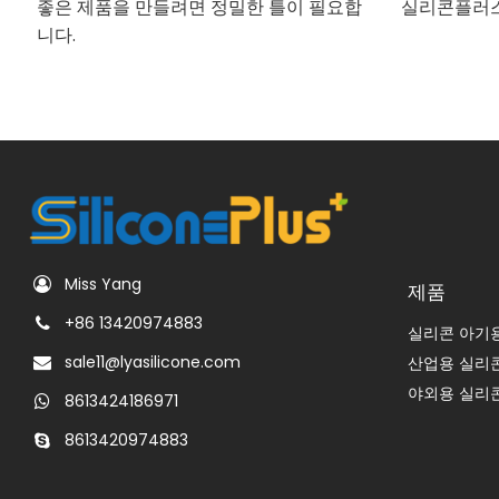
좋은 제품을 만들려면 정밀한 틀이 필요합
실리콘플러스
니다.
Miss Yang
제품
+86 13420974883
실리콘 아기
sale11@lyasilicone.com
산업용 실리
야외용 실리
8613424186971
8613420974883