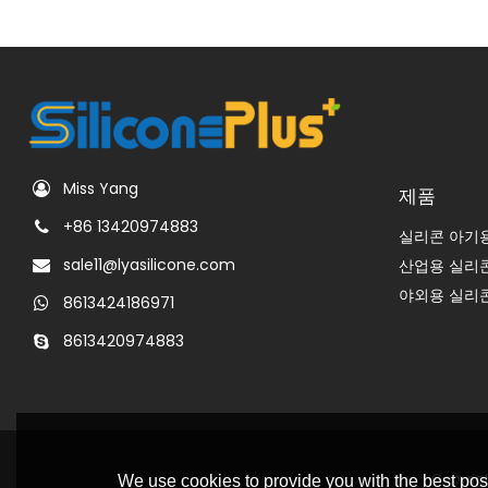
Miss Yang
제품
+86 13420974883
실리콘 아기
sale11@lyasilicone.com
산업용 실리
야외용 실리
8613424186971
8613420974883
Copyrig
We use cookies to provide you with the best poss